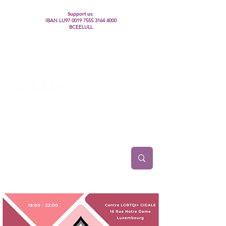
Support us:
IBAN LU97
0019 7555 3164 4000
BCEELULL
Centre des communautés lesbiennes, gays,
bisexuelles, trans’, intersexes, queer+