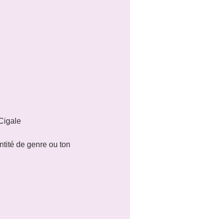
igale

tité de genre ou ton 