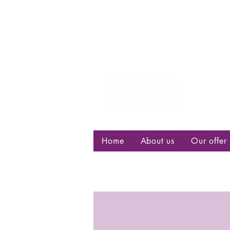
Centre d
bisexuell
Home
About us
Our offer