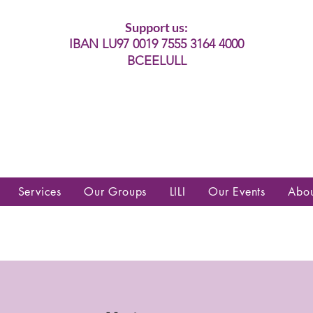
Support us:
IBAN LU97 0019 7555 3164 4000
BCEELULL
es communautés lesbiennes, gays,
es, trans’, intersexes, queer+
Services
Our Groups
LILI
Our Events
Abo