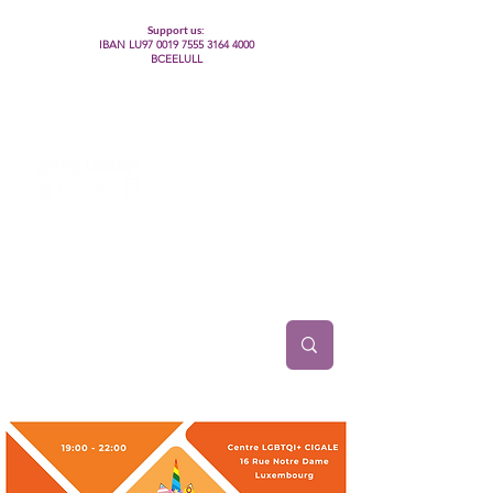
Support us:
IBAN LU97
0019 7555 3164 4000
BCEELULL
Centre des communautés lesbiennes, gays,
bisexuelles, trans’, intersexes, queer+