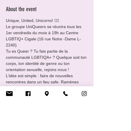
About the event
Unique, United, Unicorns! 🏳️‍🌈
Le groupe UniQueers se réunira tous les 
1er vendredis du mois à 19h au Centre 
LGBTIQ+ Cigale (16 rue Notre -Dame L-
2240)
Tu es Queer ? Tu fais partie de la 
communauté LGBTIQA+ ? Quelque soit ton 
corps, ton identité de genre ou ton 
orientation sexuelle, rejoins nous !
L’idée est simple : faire de nouvelles 
rencontres dans un lieu safe. Ramènes 
avec toi une boisson et un snack à partager.
EveryBody Welcome !!
___________________________________
____
Show More