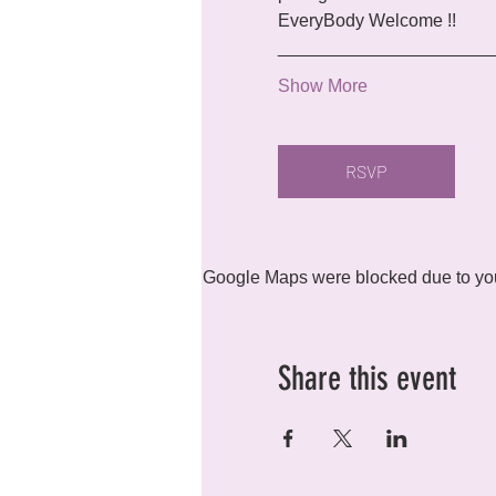
EveryBody Welcome !!
_____________________
Show More
RSVP
Google Maps were blocked due to your
Share this event