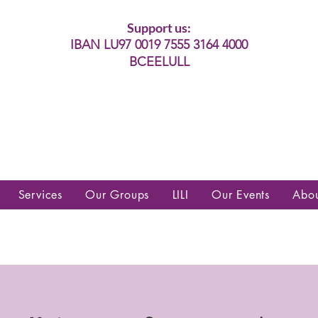
Support us:
IBAN LU97 0019 7555 3164 4000
BCEELULL
es communautés lesbiennes, gays,
es, trans’, intersexes, queer+
Services
Our Groups
LILI
Our Events
Abo