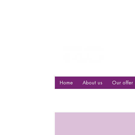
Centre d
bisexuell
Home
About us
Our offer