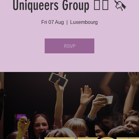
Uniqueers Group 🏳️‍🌈 🦄
Fri 07 Aug
  |  
Luxembourg
RSVP