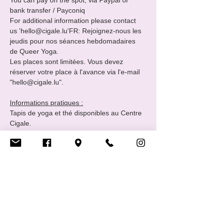
You can pay on the spot, via Paypal or 
bank transfer / Payconiq

For additional information please contact 
us 'hello@cigale.lu'FR: Rejoignez-nous les 
jeudis pour nos séances hebdomadaires 
de Queer Yoga.

Les places sont limitées. Vous devez 
réserver votre place à l'avance via l'e-mail 
"hello@cigale.lu".

Informations pratiques :
Tapis de yoga et thé disponibles au Centre 
Cigale.

Tous les jeudis 18h - 19h 

Où : Centre LGBTIQ+ Cigale (16 Rue Notre 
Dame, 2240 Luxembourg - 2ème étage)

Prix et Paiements
Vous pouvez payer sur place, par Paypal 
ou par virement bancaire / Payconiq.

Pour toute information complémentaire, 
veuillez nous contacter à l'adresse suivante 