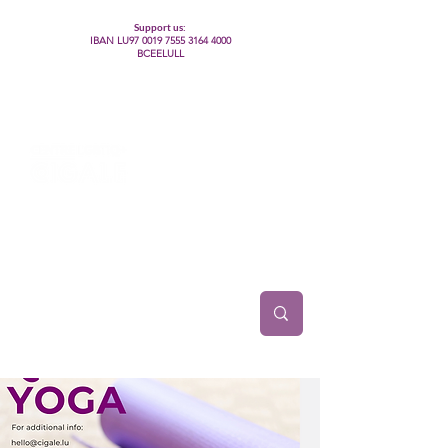
Support us:
IBAN LU97
0019 7555 3164 4000
BCEELULL
Centre des communautés lesbiennes, gays,
bisexuelles, trans’, intersexes, queer+