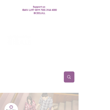
Support us:
IBAN LU97
0019 7555 3164 4000
BCEELULL
Centre des communautés lesbiennes, gays,
bisexuelles, trans’, intersexes, queer+