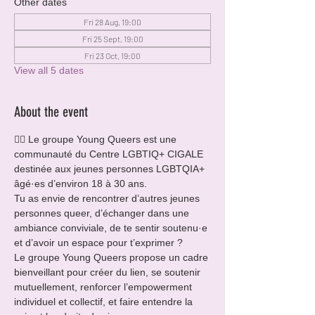
Other dates
Fri 28 Aug, 19:00
Fri 25 Sept, 19:00
Fri 23 Oct, 19:00
View all 5 dates
About the event
🏳️‍🌈 Le groupe Young Queers est une 
communauté du Centre LGBTIQ+ CIGALE 
destinée aux jeunes personnes LGBTQIA+ 
âgé·es d’environ 18 à 30 ans.
Tu as envie de rencontrer d’autres jeunes 
personnes queer, d’échanger dans une 
ambiance conviviale, de te sentir soutenu·e 
et d’avoir un espace pour t’exprimer ?
Le groupe Young Queers propose un cadre 
bienveillant pour créer du lien, se soutenir 
mutuellement, renforcer l’empowerment 
individuel et collectif, et faire entendre la 