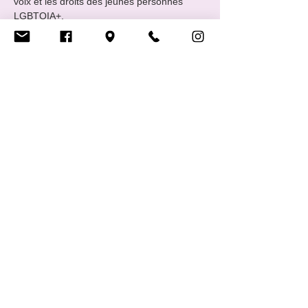
voix et les droits des jeunes personnes 
LGBTQIA+.
📅 Rencontres : tous les 4ᵉ vendredis du 
mois de 19:00 à 22:00 
📧 Contact : 
info@cigale.lu
 (ou via 
Facebook et Instagram)
🍪 Info pratique : n’hésite pas à apporter 
des snacks et à venir avec des ami·es
Show More
Share this event