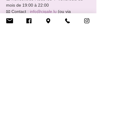
mois de 19:00 à 22:00 
📧 Contact : 
info@cigale.lu
 (ou via 
Facebook et Instagram)
🍪 Info pratique : n’hésite pas à apporter 
des snacks et à venir avec des ami·es
Show More
RSVP
Share this event