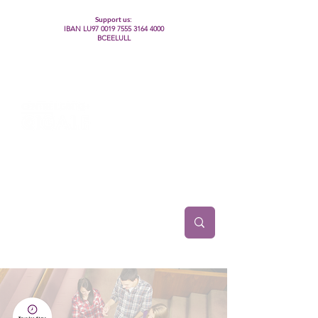
Support us:
IBAN LU97
0019 7555 3164 4000
BCEELULL
Centre des communautés lesbiennes, gays,
bisexuelles, trans’, intersexes, queer+