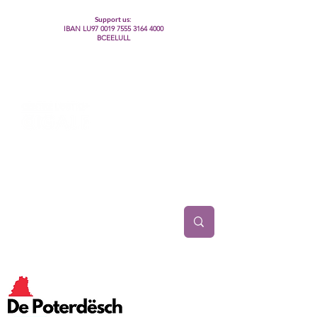
Support us:
IBAN LU97
0019 7555 3164 4000
BCEELULL
Centre des communautés lesbiennes, gays,
bisexuelles, trans’, intersexes, queer+