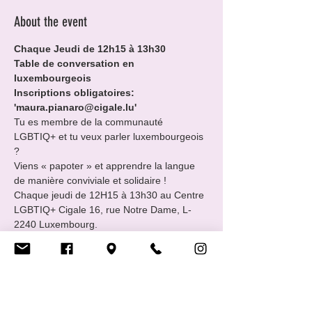
About the event
Chaque Jeudi de 12h15 à 13h30
Table de conversation en 
luxembourgeois

Inscriptions obligatoires: 
'maura.pianaro@cigale.lu'
Tu es membre de la communauté 
LGBTIQ+ et tu veux parler luxembourgeois 
?

Viens « papoter » et apprendre la langue 
de manière conviviale et solidaire !

Chaque jeudi de 12H15 à 13h30 au Centre 
LGBTIQ+ Cigale 16, rue Notre Dame, L-
2240 Luxembourg.
☛Table de conversation en 
luxembourgeois parlé tous niveaux.

☛GRATUIT.

☛Sans inscription et sans engagement.

☛Rejoins-nous en fonction de ton temps.