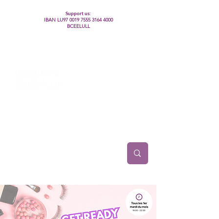
Support us:
IBAN LU97
0019 7555 3164 4000
BCEELULL
Centre des communautés lesbiennes, gays,
bisexuelles, trans’, intersexes, queer+