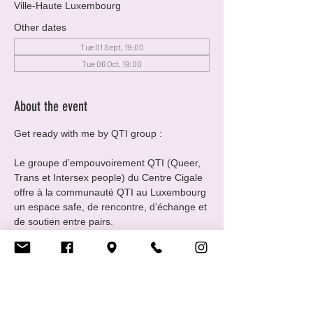
Ville-Haute Luxembourg
Other dates
Tue 01 Sept, 19:00
Tue 06 Oct, 19:00
About the event
Get ready with me by QTI group :
Le groupe d’empouvoirement QTI (Queer, 
Trans et Intersex people) du Centre Cigale 
offre à la communauté QTI au Luxembourg 
un espace safe, de rencontre, d’échange et 
de soutien entre pairs.
Un espace d’échange et de convivialité 
pour expérimenter son expression de 
genre, partager des conseils et des 
astuces utiles à chaque parcours de 
transition : maquillage, coming-out, 
expériences de vie…