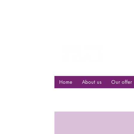
Centre d
bisexuell
Home
About us
Our offer