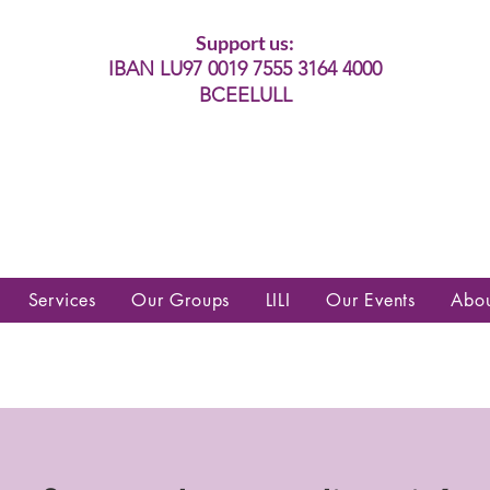
Support us:
IBAN LU97 0019 7555 3164 4000
BCEELULL
es communautés lesbiennes, gays,
es, trans’, intersexes, queer+
Services
Our Groups
LILI
Our Events
Abo