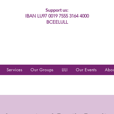
Support us:
IBAN LU97 0019 7555 3164 4000
BCEELULL
es communautés lesbiennes, gays,
es, trans’, intersexes, queer+
Services
Our Groups
LILI
Our Events
Abo