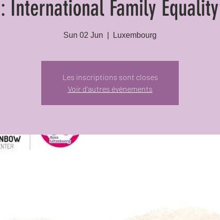
: International Family Equalit
Sun 02 Jun
  |  
Luxembourg
Les inscriptions sont closes
Voir d'autres événements