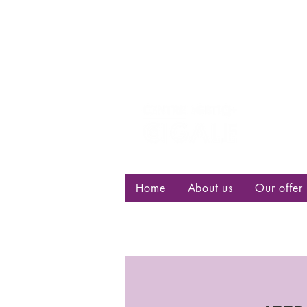
Centre d
bisexuell
Home
About us
Our offer