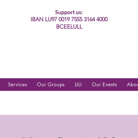
Support us:
IBAN LU97 0019 7555 3164 4000
BCEELULL
es communautés lesbiennes, gays,
es, trans’, intersexes, queer+
Services
Our Groups
LILI
Our Events
Abo