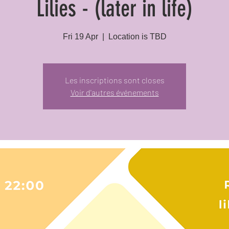
Lilies - (later in life)
Fri 19 Apr
  |  
Location is TBD
Les inscriptions sont closes
Voir d'autres événements