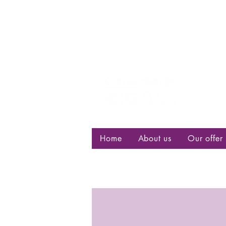
Centre d
bisexuell
Home
About us
Our offer