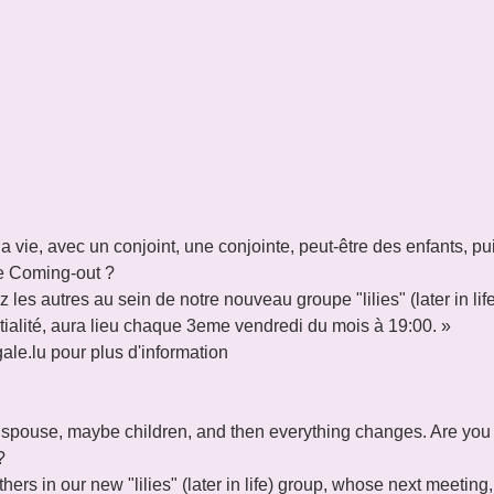
la vie, avec un conjoint, une conjointe, peut-être des enfants, pu
re Coming-out ?

les autres au sein de notre nouveau groupe "lilies" (later in lif
tialité, aura lieu chaque 3eme vendredi du mois à 19:00. »
ale.lu pour plus d'information

h a spouse, maybe children, and then everything changes. Are you 


rs in our new "lilies" (later in life) group, whose next meeting, 