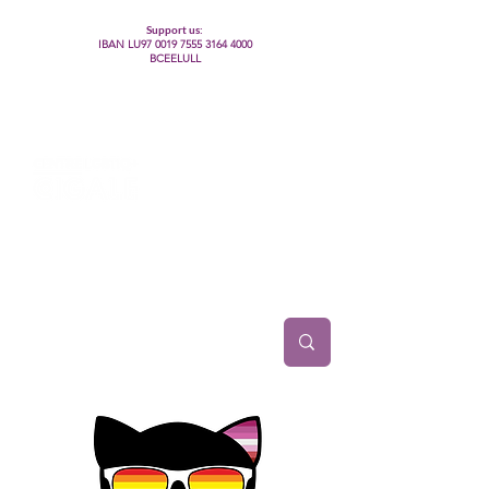
Support us:
IBAN LU97
0019 7555 3164 4000
BCEELULL
Centre des communautés lesbiennes, gays,
bisexuelles, trans’, intersexes, queer+