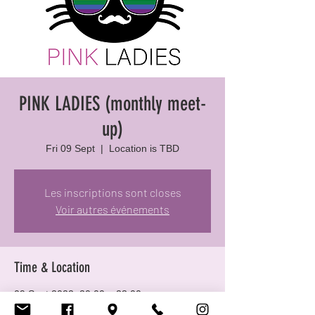
PINK LADIES (monthly meet-
up)
Fri 09 Sept
  |  
Location is TBD
Les inscriptions sont closes
Voir autres événements
Time & Location
09 Sept 2022, 20:00 – 23:00
Location is TBD