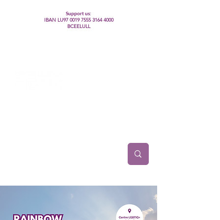
Support us:
IBAN LU97
0019 7555 3164 4000
BCEELULL
Centre des communautés lesbiennes, gays,
bisexuelles, trans’, intersexes, queer+