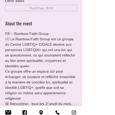
Other dates
Thu 03 Sept, 18:00
About the event
FR – Rainbow Faith Group
🏳️‍🌈 Le Rainbow Faith Group est un groupe 
du Centre LGBTIQ+ CIGALE destiné aux 
personnes LGBTQIA+ qui ont une foi, qui 
se questionnent, ou qui souhaitent réfléchir 
au lien entre spiritualité, croyances et 
identités queer.
Ce groupe offre un espace sûr pour 
échanger, se soutenir et réfléchir ensemble 
à la manière de concilier foi, spiritualité et 
identité LGBTIQ+, quelle que soit sa 
religion ou même sans appartenance 
religieuse.
📅 Rencontres : tous les 1ᵉ jeudi du mois, 
de 18h00 à 21h00
🥐 merci d’apporter de quoi manger ou 