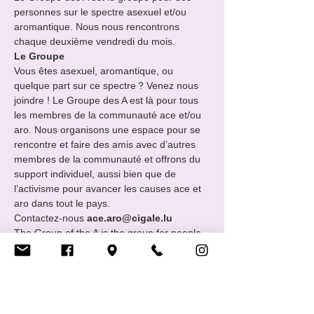
personnes sur le spectre asexuel et/ou 
aromantique. Nous nous rencontrons 
chaque deuxième vendredi du mois.
Le Groupe
Vous êtes asexuel, aromantique, ou 
quelque part sur ce spectre ? Venez nous 
joindre ! Le Groupe des A est là pour tous 
les membres de la communauté ace et/ou 
aro. Nous organisons une espace pour se 
rencontre et faire des amis avec d’autres 
membres de la communauté et offrons du 
support individuel, aussi bien que de 
l’activisme pour avancer les causes ace et 
aro dans tout le pays.
Contactez-nous 
ace.aro@cigale.lu
The Group of the A is the group for people 
on the asexual and/or aromantic 
spectrums. We meet every second Friday 
of the month.
The Group