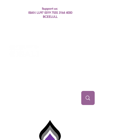
Support us:
IBAN LU97
0019 7555 3164 4000
BCEELULL
Centre des communautés lesbiennes, gays,
bisexuelles, trans’, intersexes, queer+