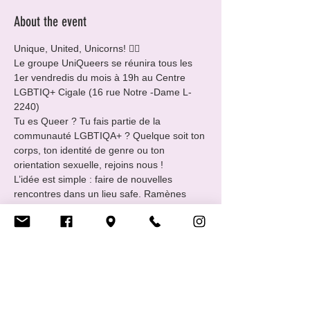
About the event
Unique, United, Unicorns! 🏳️‍🌈
Le groupe UniQueers se réunira tous les 
1er vendredis du mois à 19h au Centre 
LGBTIQ+ Cigale (16 rue Notre -Dame L-
2240)
Tu es Queer ? Tu fais partie de la 
communauté LGBTIQA+ ? Quelque soit ton 
corps, ton identité de genre ou ton 
orientation sexuelle, rejoins nous !
L’idée est simple : faire de nouvelles 
rencontres dans un lieu safe. Ramènes 
avec toi une boisson et un snack à partager.
EveryBody Welcome !!
___________________________________
____
Show More