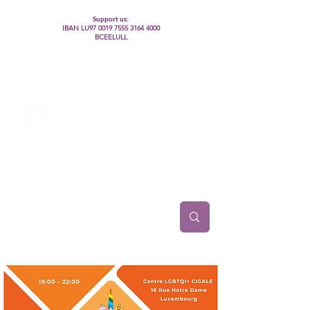
Support us:
IBAN LU97
0019 7555 3164 4000
BCEELULL
Centre des communautés lesbiennes, gays,
bisexuelles, trans’, intersexes, queer+