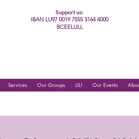
Support us:
IBAN LU97 0019 7555 3164 4000
BCEELULL
es communautés lesbiennes, gays,
es, trans’, intersexes, queer+
Services
Our Groups
LILI
Our Events
Abo