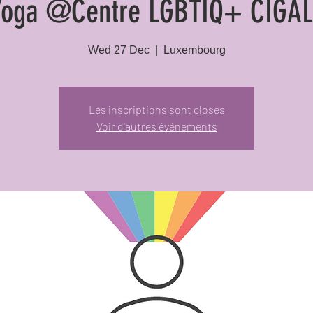
Yoga @Centre LGBTIQ+ CIGAL
Wed 27 Dec
  |  
Luxembourg
Les inscriptions sont closes
Voir d'autres événements