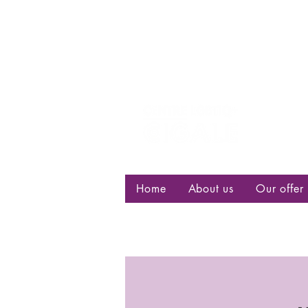
Centre d
bisexuell
Home
About us
Our offer