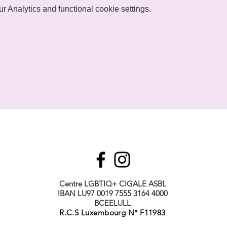
EVERY PERSON WHO DOESN’T FEEL COMFORTABLE IN C
 Analytics and functional cookie settings.
 THEY DON'T FIT STANDARD EXPECTATIONS OF SEXUALI
nent à partir du 20 septembre, chaque mercredi de 18h00 à 19
mplissant le formulaire. Pour toute question, vous pouvez me con
, thé disponibles au Cigale.
s sont limitées à 6 personnes.
e (16 Rue Notre Dame, 2240 Luxembourg - 2ème étage).
ERTES À TOUTES LES PERSONNES QUI NE SE SENTENT 
 CLASSIQUES A CAUSE DE SA SEXUALITÉ OU SON GENRE
Centre LGBTIQ+ CIGALE ASBL
IBAN LU97 0019 7555 3164 4000
BCEELULL
R.C.S Luxembourg N° F11983