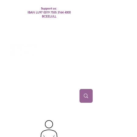
Support us:
IBAN LU97
0019 7555 3164 4000
BCEELULL
Centre des communautés lesbiennes, gays,
bisexuelles, trans’, intersexes, queer+