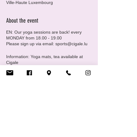
Ville-Haute Luxembourg
About the event
EN: Our yoga sessions are back! every
MONDAY from 18.00 - 19.00
Please sign up via email: sports@cigale.lu
Information: Yoga mats, tea available at
Cigale
Please note that spots are limited to 6
people.
Where: Centre LGBTIQ+ Cigale (16 Rue
Notre Dame, 2240 Luxembourg - 2nd floor.
Merci, Thank you!
FR: C'est reparti pour le yoga chaque lundi
Share this event
de 18h00 à 19h00.
Veuillez vous inscrire par e-mail :