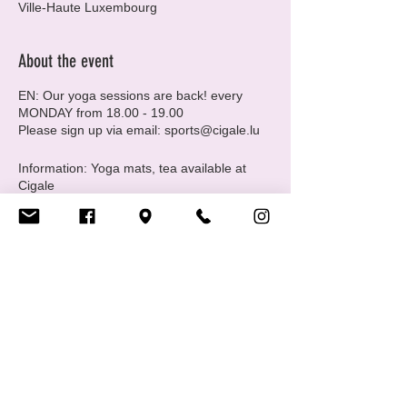
Ville-Haute Luxembourg
About the event
EN: Our yoga sessions are back! every
MONDAY from 18.00 - 19.00
Please sign up via email: sports@cigale.lu
Information: Yoga mats, tea available at
Cigale
Please note that spots are limited to 6
people.
Where: Centre LGBTIQ+ Cigale (16 Rue
Notre Dame, 2240 Luxembourg - 2nd floor.
Merci, Thank you!
FR: C'est reparti pour le yoga chaque lundi
Share this event
de 18h00 à 19h00.
Veuillez vous inscrire par e-mail :