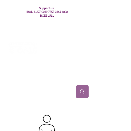
Support us:
IBAN LU97
0019 7555 3164 4000
BCEELULL
Centre des communautés lesbiennes, gays,
bisexuelles, trans’, intersexes, queer+