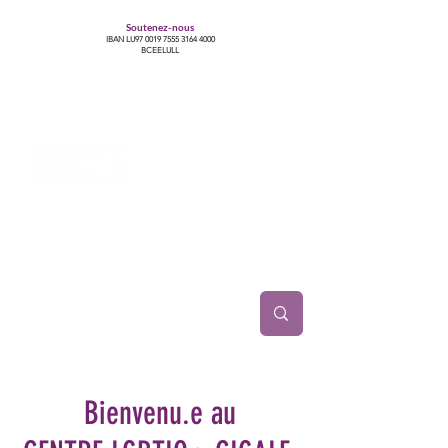
Soutenez-nous
IBAN LU97
0019 7555 3164 4000
BCEELULL
Centre des communautés lesbiennes, gays,
bisexuelles, trans’, intersexes, queer+
Bienvenu.e au