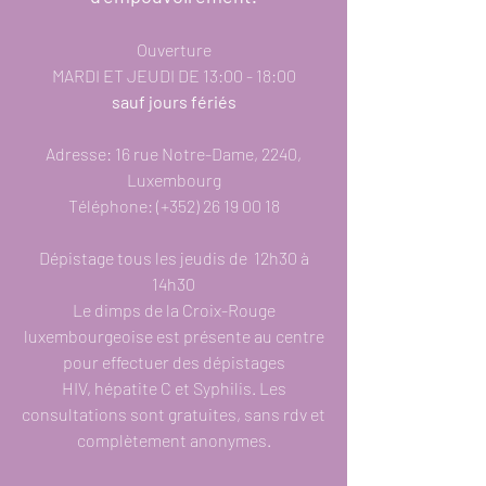
Ouverture
MARDI ET JEUDI DE 13:00 - 18:00
sauf jours fériés
Adresse: 16 rue Notre-Dame, 2240,
Luxembourg
Téléphone: (+352)
26 19 00 18
Dépistage tous les jeudis de 12h30 à
14h30
Le dimps de la Croix-Rouge
luxembourgeoise est présente au centre
pour effectuer des dépistages
HIV, hépatite C et Syphilis. Les
consultations sont gratuites, sans rdv et
complètement anonymes.