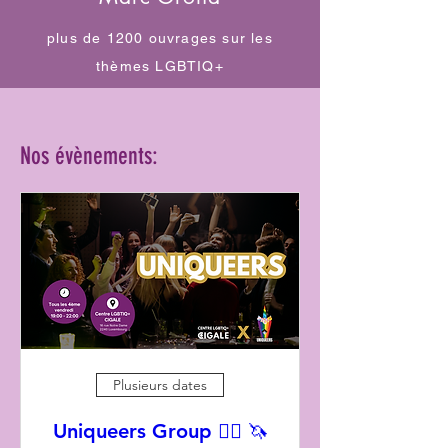
plus de 1200 ouvrages sur les
thèmes LGBTIQ+
Nos évènements:
Plusieurs dates
Uniqueers Group 🏳️‍🌈 🦄